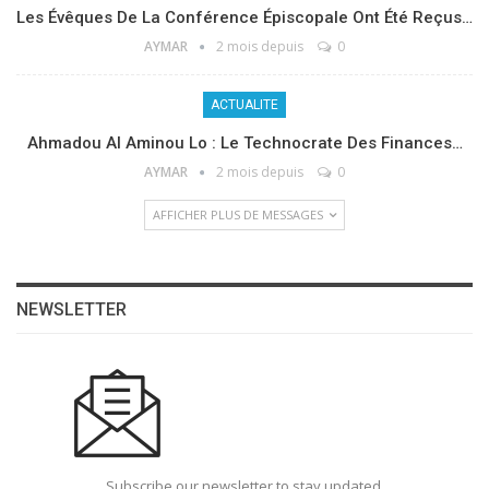
Les Évêques De La Conférence Épiscopale Ont Été Reçus…
AYMAR
2 mois depuis
0
ACTUALITE
Ahmadou Al Aminou Lo : Le Technocrate Des Finances…
AYMAR
2 mois depuis
0
AFFICHER PLUS DE MESSAGES
NEWSLETTER
Subscribe our newsletter to stay updated.