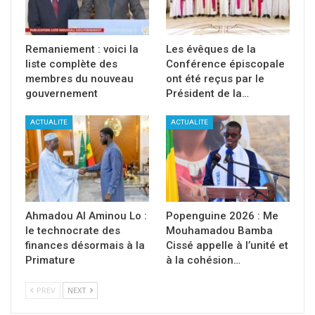
Remaniement : voici la
Les évêques de la
liste complète des
Conférence épiscopale
membres du nouveau
ont été reçus par le
gouvernement
Président de la…
ACTUALITE
ACTUALITE
Ahmadou Al Aminou Lo :
Popenguine 2026 : Me
le technocrate des
Mouhamadou Bamba
finances désormais à la
Cissé appelle à l’unité et
Primature
à la cohésion…
PREV
NEXT