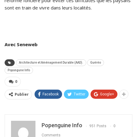
réforme foncière pour éviter ces difficultés que les paysans
sont en train de vivre dans leurs localités.
Avec Seneweb
Architecture et Aménagement Durable (AAD).
Guéréo
Popongune Info
0
Publier
Facebook
Twitter
Google+
Popenguine Info
951 Posts
0
Comments