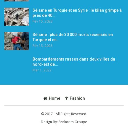
Séisme en Turquie et en Syrie : le bilan grimpe à
près de 40…
Fév 15, 2023
Séisme : plus de 30 000 morts recensés en
Turquie et en…
Fév 13, 2023
Bombardements russes dans deux villes du
nord-est de…
Mar 1, 2022
Home
Fashion
© 2017 - All Rights Reserved.
Design By:
Senkoom Groupe