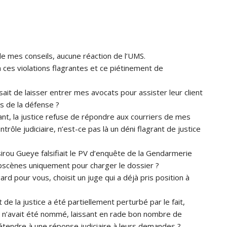
de mes conseils, aucune réaction de l’UMS.
 ces violations flagrantes et ce piétinement de
sait de laisser entrer mes avocats pour assister leur client
ts de la défense ?
nt, la justice refuse de répondre aux courriers de mes
rôle judiciaire, n’est-ce pas là un déni flagrant de justice
irou Gueye falsifiait le PV d’enquête de la Gendarmerie
obscènes uniquement pour charger le dossier ?
ard pour vous, choisit un juge qui a déjà pris position à
e la justice a été partiellement perturbé par le fait,
s n’avait été nommé, laissant en rade bon nombre de
prétendre à une réponse judiciaire à leurs demandes ?