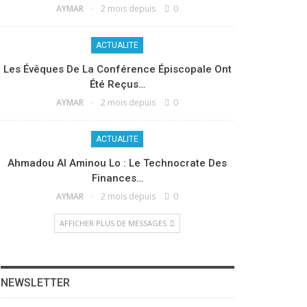
AYMAR
2 mois depuis
0
ACTUALITE
Les Évêques De La Conférence Épiscopale Ont
Été Reçus…
AYMAR
2 mois depuis
0
ACTUALITE
Ahmadou Al Aminou Lo : Le Technocrate Des
Finances…
AYMAR
2 mois depuis
0
AFFICHER PLUS DE MESSAGES
NEWSLETTER