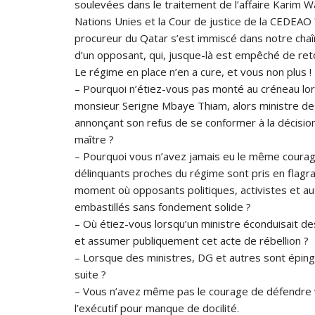
soulevées dans le traitement de l’affaire Karim W
Nations Unies et la Cour de justice de la CEDEAO
procureur du Qatar s’est immiscé dans notre chaîne
d’un opposant, qui, jusque-là est empêché de ret
Le régime en place n’en a cure, et vous non plus !
– Pourquoi n’étiez-vous pas monté au créneau lor
monsieur Serigne Mbaye Thiam, alors ministre de l
annonçant son refus de se conformer à la décisi
maître ?
– Pourquoi vous n’avez jamais eu le même courag
délinquants proches du régime sont pris en flagran
moment où opposants politiques, activistes et a
embastillés sans fondement solide ?
– Où étiez-vous lorsqu’un ministre éconduisait d
et assumer publiquement cet acte de rébellion ?
– Lorsque des ministres, DG et autres sont épin
suite ?
– Vous n’avez même pas le courage de défendre v
l’exécutif pour manque de docilité.