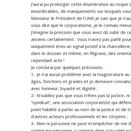
J’aurai pu prolonger cette énumération au risque d
innombrables, de manquements sur lesquels vous
Monsieur le Président de l’UMS je sais que je n’a
vous dire que le corporatisme, je le connais mieux 
J’imagine la pression que vous avez dû subir de ce
anciens certainement . Vous n’avez pas parlé pour l
uniquement émis un signal positif à la chancelleri
dans le dossier et même, en filigrane, des orient
cependant acte !
Je conclurai par quelques précisions :
1- Je n’ai aucun problème avec la magistrature a
âges, fonctions et grades et je demeure convaincu
avec honneur, loyauté et dignité ;
2- N’oubliez pas que vous n’êtes pas la justice, ni 
“syndicat“, une association corporatiste qui défe
point habilité à parler au nom de la justice et de 
d’autres acteurs professionnels et les citoyens ;
3- Rien ni personne ne peut m’empêcher de me déf
contre ma personne, y compris dans son volet judi