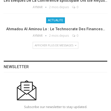
Les Évêques De La Conférence Épiscopale Ont Été Reçus…
AYMAR
2 mois depuis
0
ACTUALITE
Ahmadou Al Aminou Lo : Le Technocrate Des Finances…
AYMAR
2 mois depuis
0
AFFICHER PLUS DE MESSAGES
NEWSLETTER
Subscribe our newsletter to stay updated.