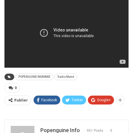
POPENGUINE/NDAYANE
Sadio Mané
0
Publier
Facebook
Twitter
Google+
Popenguine Info
951 Posts
0