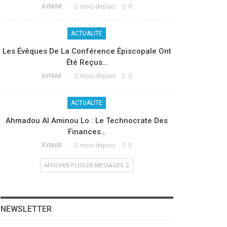
AYMAR
2 mois depuis
0
ACTUALITE
Les Évêques De La Conférence Épiscopale Ont
Été Reçus…
AYMAR
2 mois depuis
0
ACTUALITE
Ahmadou Al Aminou Lo : Le Technocrate Des
Finances…
AYMAR
2 mois depuis
0
AFFICHER PLUS DE MESSAGES
NEWSLETTER