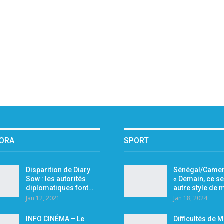
PORA
SPORT
Disparition de Diary
Sénégal/Camer
Sow : les autorités
« Demain, ce se
diplomatiques font…
autre style de
Jan 12, 2021
Jan 18, 2024
INFO CINÉMA – Le
Difficultés de 