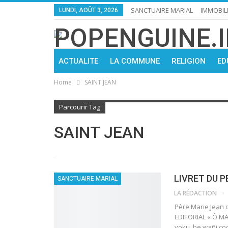
SANCTUAIRE MARIAL
IMMOBIL
LUNDI, AOÛT 3, 2026
ACTUALITE
LA COMMUNE
RELIGION
ED
Home
SAINT JEAN
Parcourir Tag
SAINT JEAN
LIVRET DU P
SANCTUAIRE MARIAL
LA RÉDACTION
Père Marie Jean
EDITORIAL « Ô MA
yoku, be wañi coo