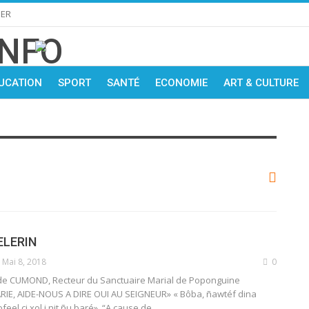
IER
UCATION
SPORT
SANTÉ
ECONOMIE
ART & CULTURE
ELERIN
Mai 8, 2018
0
 de CUMOND, Recteur du Sanctuaire Marial de Poponguine
RIE, AIDE-NOUS A DIRE OUI AU SEIGNEUR» « Bôba, ñawtéf dina
feel ci xol i nit ñu baré». “A cause de…