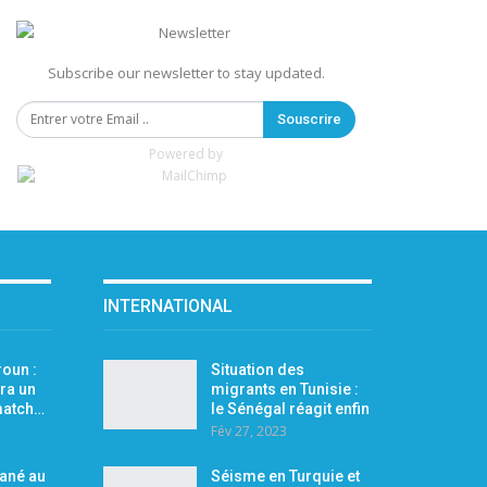
Subscribe our newsletter to stay updated.
Souscrire
Powered by
INTERNATIONAL
oun :
Situation des
ra un
migrants en Tunisie :
 match…
le Sénégal réagit enfin
Fév 27, 2023
Mané au
Séisme en Turquie et