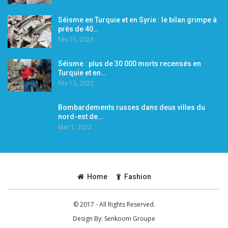
Séisme en Turquie et en Syrie : le bilan grimpe à
près de 40…
Fév 15, 2023
Séisme : plus de 30 000 morts recensés en
Turquie et en…
Fév 13, 2023
Bombardements russes dans deux villes du
nord-est de…
Mar 1, 2022
Home
Fashion
© 2017 - All Rights Reserved.
Design By:
Senkoom Groupe