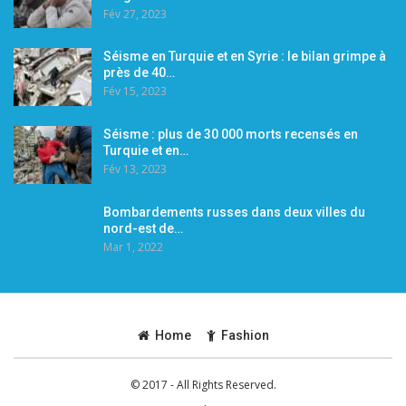
Fév 27, 2023
Séisme en Turquie et en Syrie : le bilan grimpe à
près de 40…
Fév 15, 2023
Séisme : plus de 30 000 morts recensés en
Turquie et en…
Fév 13, 2023
Bombardements russes dans deux villes du
nord-est de…
Mar 1, 2022
Home
Fashion
© 2017 - All Rights Reserved.