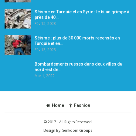
Séisme en Turquie et en Syrie : le bilan grimpe à
près de 40…
Fév 15, 2023
Séisme : plus de 30 000 morts recensés en
Turquie et en…
Fév 13, 2023
Bombardements russes dans deux villes du
nord-est de…
Mar 1, 2022
Home
Fashion
© 2017 - All Rights Reserved.
Design By:
Senkoom Groupe