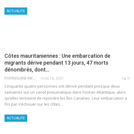
ACTUALITE
Côtes mauritaniennes : Une embarcation de
migrants dérive pendant 13 jours, 47 morts
dénombrés, dont…
POPENGUINE INFO
Août 18, 2021
0
Cinquante quatre personnes ont dérivé pendant presque deux
semaines sur un canot pneumatique dans l’océan Atlantique, alors
qu’elles tentaient de rejoindre les îles Canaries. Leur embarcation a
fini par s’échouer sur les côtes
…
ACTUALITE