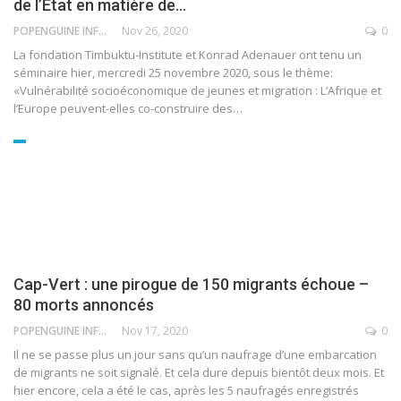
de l’Etat en matière de…
POPENGUINE INFO
Nov 26, 2020
0
La fondation Timbuktu-Institute et Konrad Adenauer ont tenu un
séminaire hier, mercredi 25 novembre 2020, sous le thème:
«Vulnérabilité socioéconomique de jeunes et migration : L’Afrique et
l’Europe peuvent-elles co-construire des
…
Cap-Vert : une pirogue de 150 migrants échoue –
80 morts annoncés
POPENGUINE INFO
Nov 17, 2020
0
Il ne se passe plus un jour sans qu’un naufrage d’une embarcation
de migrants ne soit signalé. Et cela dure depuis bientôt deux mois. Et
hier encore, cela a été le cas, après les 5 naufragés enregistrés