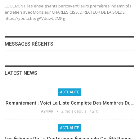
LOGEMENT: les enseignants perçoivent leurs premières indemnités.
entretien avec Monsieur CHARLES CISS, DIRECTEUR DE LA SOLDE.
https://youtu.be/gPVduwU2MKg
MESSAGES RÉCENTS
LATEST NEWS
ACTUALITE
Remaniement : Voici La Liste Complète Des Membres Du…
AYMAR
2 mois depuis
0
ACTUALITE
Les Évêques De La Conférence Épiscopale Ont Été Reçus…