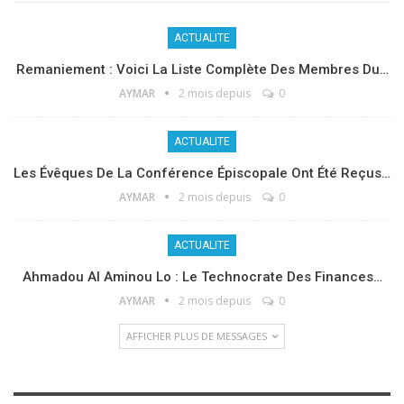
ACTUALITE
Remaniement : Voici La Liste Complète Des Membres Du…
AYMAR
2 mois depuis
0
ACTUALITE
Les Évêques De La Conférence Épiscopale Ont Été Reçus…
AYMAR
2 mois depuis
0
ACTUALITE
Ahmadou Al Aminou Lo : Le Technocrate Des Finances…
AYMAR
2 mois depuis
0
AFFICHER PLUS DE MESSAGES