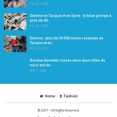
Fév 27, 2023
Séisme en Turquie et en Syrie : le bilan grimpe à
près de 40…
Fév 15, 2023
Séisme : plus de 30 000 morts recensés en
Turquie et en…
Fév 13, 2023
Bombardements russes dans deux villes du
nord-est de…
Mar 1, 2022
Home
Fashion
© 2017 - All Rights Reserved.