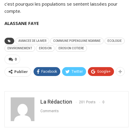
c’est pourquoi les populations se sentent laissées pour
compte.
ALASSANE FAYE
AVANCEE DE LA MER
COMMUNE POPENGUINE NDAYANE
ECOLOGIE
ENVIRONNEMENT
EROSION
EROSION COTIERE
0
Publier
Facebook
Twitter
Google+
La Rédaction
201 Posts
0
Comments