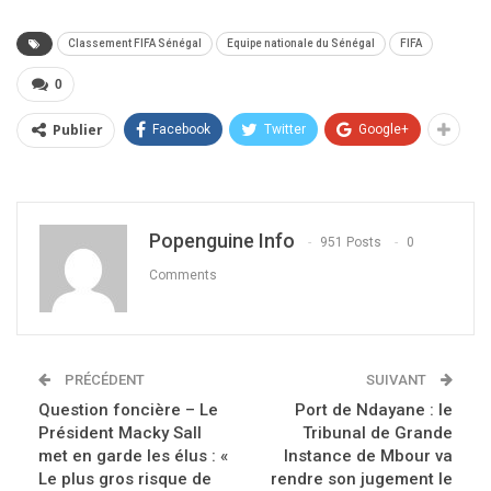
Classement FIFA Sénégal
Equipe nationale du Sénégal
FIFA
0
Publier
Facebook
Twitter
Google+
Popenguine Info
951 Posts
0
Comments
PRÉCÉDENT
SUIVANT
Question foncière – Le
Port de Ndayane : le
Président Macky Sall
Tribunal de Grande
met en garde les élus : «
Instance de Mbour va
Le plus gros risque de
rendre son jugement le