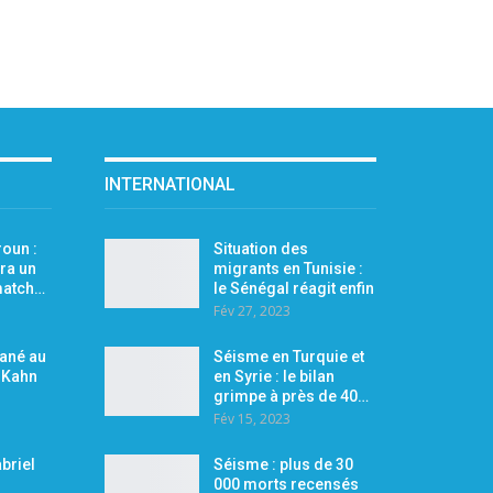
INTERNATIONAL
oun :
Situation des
ra un
migrants en Tunisie :
 match…
le Sénégal réagit enfin
Fév 27, 2023
Mané au
Séisme en Turquie et
r Kahn
en Syrie : le bilan
grimpe à près de 40…
Fév 15, 2023
briel
Séisme : plus de 30
000 morts recensés