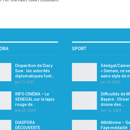
PORA
SPORT
Disparition de Diary
Sénégal/Camer
Sow : les autorités
« Demain, ce se
diplomatiques font…
autre style de
Jan 12, 2021
Jan 18, 2024
INFO CINÉMA – Le
Difficultés de 
SENEGAL sur le tapis
Bayern : Olivie
rouge de…
donne des…
Mai 25, 2019
Avr 12, 2023
DIASPORA
Athlétisme – Ga
DÉCOUVERTE
Faye médaillé