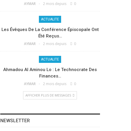
AYMAR
2 mois depuis
0
ACTUALITE
Les Évêques De La Conférence Épiscopale Ont
Été Reçus…
AYMAR
2 mois depuis
0
ACTUALITE
Ahmadou Al Aminou Lo : Le Technocrate Des
Finances…
AYMAR
2 mois depuis
0
AFFICHER PLUS DE MESSAGES
NEWSLETTER