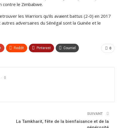
h contre le Zimbabwe.
retrouver les Warriors qu’ils avaient battus (2-0) en 2017
 autres adversaires du Sénégal sont la Guinée et le
+
ReddIt
Pinterest
Courriel
0
0
SUIVANT
La Tamkharit, fête de la bienfaisance et de la
générosité