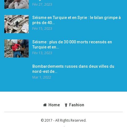
Fév 27, 2023
Séisme en Turquie et en Syrie : le bilan grimpe à
près de 40…
Fév 15, 2023
Séisme : plus de 30 000 morts recensés en
Turquie et en…
Fév 13, 2023
Bombardements russes dans deux villes du
nord-est de…
Mar 1, 2022
Home
Fashion
© 2017 - All Rights Reserved.