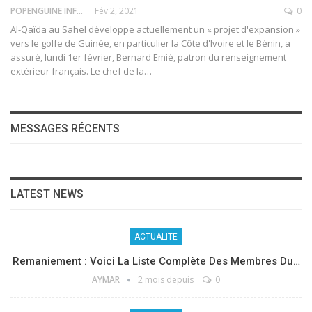
POPENGUINE INFO
Fév 2, 2021
0
Al-Qaïda au Sahel développe actuellement un « projet d'expansion »
vers le golfe de Guinée, en particulier la Côte d'Ivoire et le Bénin, a
assuré, lundi 1er février, Bernard Emié, patron du renseignement
extérieur français. Le chef de la
…
MESSAGES RÉCENTS
LATEST NEWS
ACTUALITE
Remaniement : Voici La Liste Complète Des Membres Du…
AYMAR
2 mois depuis
0