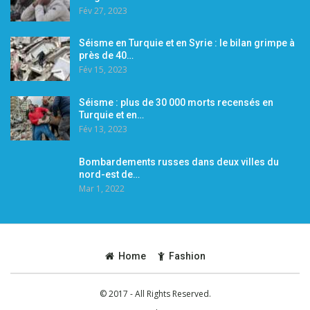
Fév 27, 2023
Séisme en Turquie et en Syrie : le bilan grimpe à
près de 40…
Fév 15, 2023
Séisme : plus de 30 000 morts recensés en
Turquie et en…
Fév 13, 2023
Bombardements russes dans deux villes du
nord-est de…
Mar 1, 2022
Home
Fashion
© 2017 - All Rights Reserved.