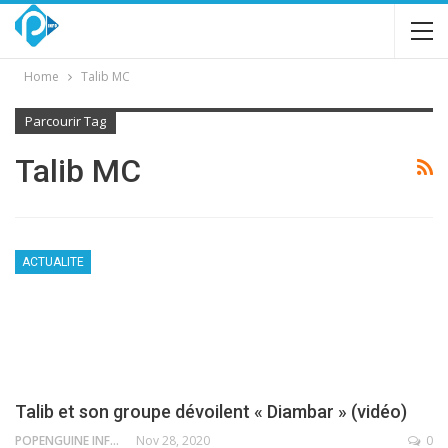
Home
Talib MC
Parcourir Tag
Talib MC
ACTUALITE
Talib et son groupe dévoilent « Diambar » (vidéo)
POPENGUINE INFO
Nov 28, 2020
0