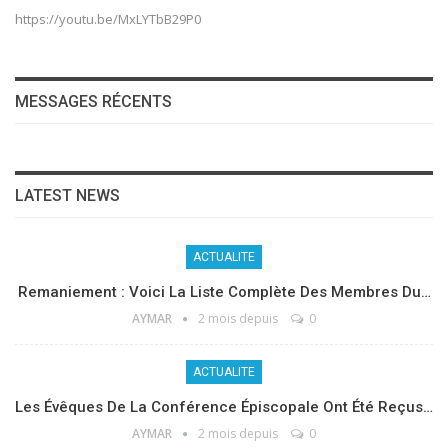
https://youtu.be/MxLYTbB29P0
MESSAGES RÉCENTS
LATEST NEWS
ACTUALITE
Remaniement : Voici La Liste Complète Des Membres Du…
AYMAR
2 mois depuis
0
ACTUALITE
Les Évêques De La Conférence Épiscopale Ont Été Reçus…
AYMAR
2 mois depuis
0