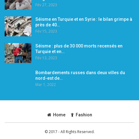
Fév 27, 2023
Séisme en Turquie et en Syrie : le bilan grimpe à
près de 40…
Fév 15, 2023
Séisme : plus de 30 000 morts recensés en
Turquie et en…
Fév 13, 2023
Bombardements russes dans deux villes du
nord-est de…
Mar 1, 2022
Home
Fashion
© 2017 - All Rights Reserved.