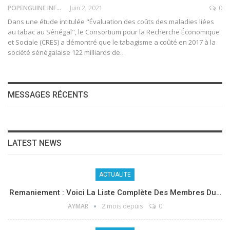
POPENGUINE INFO
Juin 2, 2021
0
Dans une étude intitulée "Évaluation des coûts des maladies liées
au tabac au Sénégal", le Consortium pour la Recherche Économique
et Sociale (CRES) a démontré que le tabagisme a coûté en 2017 à la
société sénégalaise 122 milliards de
…
MESSAGES RÉCENTS
LATEST NEWS
ACTUALITE
Remaniement : Voici La Liste Complète Des Membres Du…
AYMAR
2 mois depuis
0