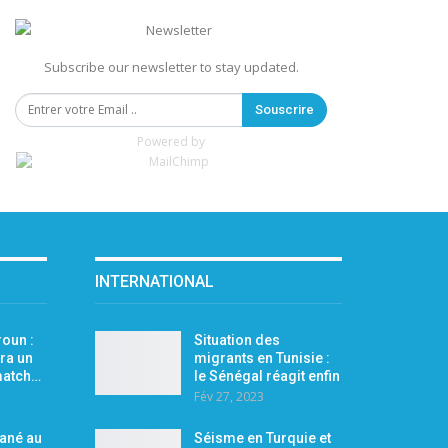
Subscribe our newsletter to stay updated.
Souscrire
Powered by
INTERNATIONAL
oun :
Situation des
ra un
migrants en Tunisie :
 match…
le Sénégal réagit enfin
Fév 27, 2023
Mané au
Séisme en Turquie et