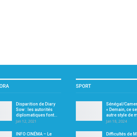
PORA
SPORT
Disparition de Diary
Sénégal/Camer
Sow : les autorités
« Demain, ce se
diplomatiques font…
autre style de
Jan 12, 2021
Jan 18, 2024
INFO CINÉMA – Le
Difficultés de 