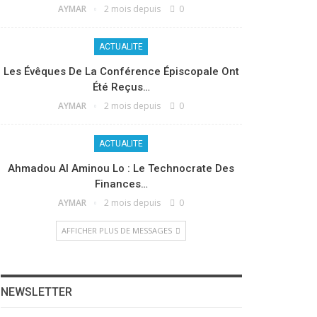
AYMAR
2 mois depuis
0
ACTUALITE
Les Évêques De La Conférence Épiscopale Ont
Été Reçus…
AYMAR
2 mois depuis
0
ACTUALITE
Ahmadou Al Aminou Lo : Le Technocrate Des
Finances…
AYMAR
2 mois depuis
0
AFFICHER PLUS DE MESSAGES
NEWSLETTER