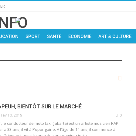
IER
UCATION
SPORT
SANTÉ
ECONOMIE
ART & CULTURE
APEUH, BIENTÔT SUR LE MARCHÉ
Fév 10, 2019
0
r, le conducteur de moto taxi (Jakarta) est un artiste musicien RAP
er a 33 ans, il vit à Poponguine. A l’âge de 14 ans, il commence à
er. Driver est aussi le nom de son premier single.…