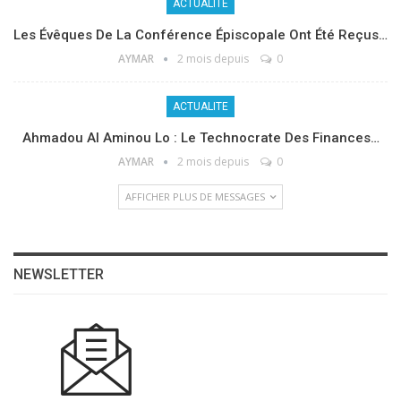
ACTUALITE
Les Évêques De La Conférence Épiscopale Ont Été Reçus…
AYMAR
2 mois depuis
0
ACTUALITE
Ahmadou Al Aminou Lo : Le Technocrate Des Finances…
AYMAR
2 mois depuis
0
AFFICHER PLUS DE MESSAGES
NEWSLETTER