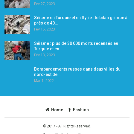
Fév 27, 2023
Séisme en Turquie et en Syrie : le bilan grimpe à
près de 40…
Fév 15, 2023
Séisme : plus de 30 000 morts recensés en
Turquie et en…
Fév 13, 2023
Bombardements russes dans deux villes du
nord-est de…
Mar 1, 2022
Home
Fashion
© 2017 - All Rights Reserved.