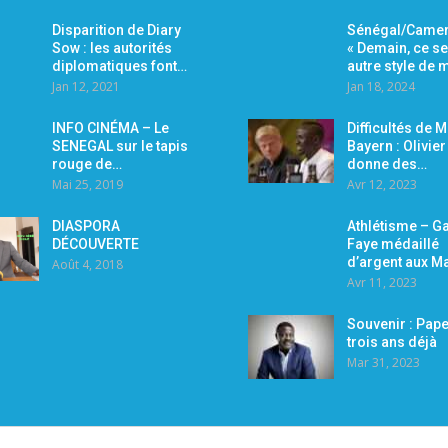
Disparition de Diary
Sénégal/Camer
Sow : les autorités
« Demain, ce se
diplomatiques font…
autre style de
Jan 12, 2021
Jan 18, 2024
INFO CINÉMA – Le
Difficultés de 
SENEGAL sur le tapis
Bayern : Olivie
rouge de…
donne des…
Mai 25, 2019
Avr 12, 2023
DIASPORA
Athlétisme – Ga
DÉCOUVERTE
Faye médaillé
d’argent aux M
Août 4, 2018
Avr 11, 2023
Souvenir : Pape
trois ans déjà
Mar 31, 2023