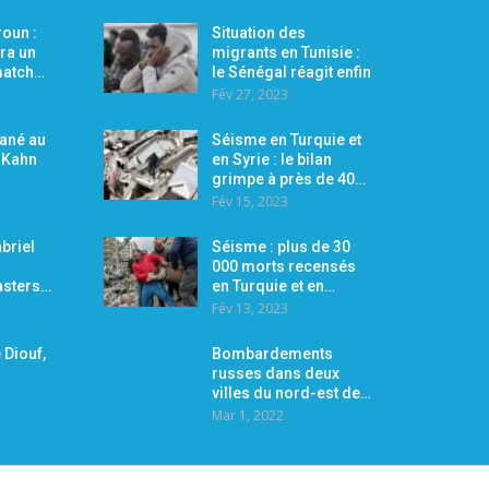
oun :
Situation des
ra un
migrants en Tunisie :
 match…
le Sénégal réagit enfin
Fév 27, 2023
Mané au
Séisme en Turquie et
r Kahn
en Syrie : le bilan
grimpe à près de 40…
Fév 15, 2023
briel
Séisme : plus de 30
000 morts recensés
asters…
en Turquie et en…
Fév 13, 2023
 Diouf,
Bombardements
russes dans deux
villes du nord-est de…
Mar 1, 2022