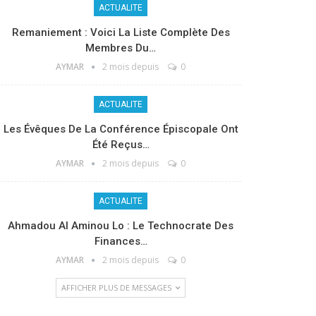
ACTUALITE
Remaniement : Voici La Liste Complète Des
Membres Du…
AYMAR
2 mois depuis
0
ACTUALITE
Les Évêques De La Conférence Épiscopale Ont
Été Reçus…
AYMAR
2 mois depuis
0
ACTUALITE
Ahmadou Al Aminou Lo : Le Technocrate Des
Finances…
AYMAR
2 mois depuis
0
AFFICHER PLUS DE MESSAGES