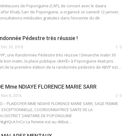
Ambitieuses de Poponguine (CAP), de concert avec le daara
sir Khaly Sarr de Poponguine, a organisé ce samedi 12 janvier,
nsultations médicales gratuites dans l’enceinte du dit
ndonnée Pédestre très réussie !
Déc 30, 2018
0
BYP, une Randonnée Pédestre très réussie ! Dimanche matin 30
 bon matin, la place publique «BAYÉ» à Poponguine était pris
art de la première édition de la randonnée pédestre de ABYP est…
DE Mme NDIAYE FLORENCE MARIE SARR
Nov 8, 2018
0
O – PLAIDOYER MME NDIAYE FLORENCE MARIE SARR, SAGE FEMME
E EXCEPTIONNELLE, COORDONNATRICE SANTE DE LA
U DISTRICT SANITAIRE DE POPONGUINE
e/NtgHQcA1nCo La femme est au début…
S MALADES MENTAUX