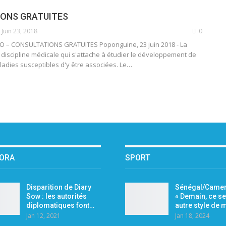
ONS GRATUITES
Juin 23, 2018
0
 – CONSULTATIONS GRATUITES Poponguine, 23 juin 2018 - La
 discipline médicale qui s'attache à étudier le développement de
aladies susceptibles d'y être associées. Le…
PORA
SPORT
Disparition de Diary
Sénégal/Camer
Sow : les autorités
« Demain, ce se
diplomatiques font…
autre style de
Jan 12, 2021
Jan 18, 2024