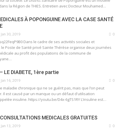
r la société. Le District Sanitaire de Poponguine est un modèle
dans la Région de THIES. Entretien avec Docteur Mouhamed…
EDICALES À POPONGUINE AVEC LA CASE SANTÉ
E
Jan 30, 2019
0
sq22FeqP9B0 Dans le cadre de ses activités sociales et
le Poste de Santé privé Sainte Thérèse organise deux journées
médicale au profit des populations de la commune de
ayane…
 LE DIABETE, 1ère partie
Jan 16, 2019
0
e maladie chronique qui ne se guérit pas, mais que l’on peut
er. Il est causé par un manque ou un défaut d'utilisation
pelée insuline. https://youtu.be/D4x-6gTS1RY L’insuline est…
 CONSULTATIONS MEDICALES GRATUITES
Jan 13, 2019
0