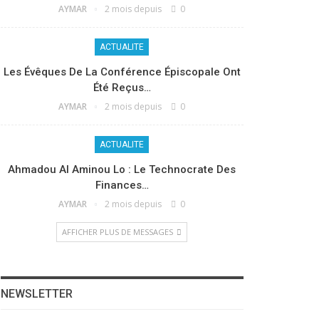
AYMAR
2 mois depuis
0
ACTUALITE
Les Évêques De La Conférence Épiscopale Ont
Été Reçus…
AYMAR
2 mois depuis
0
ACTUALITE
Ahmadou Al Aminou Lo : Le Technocrate Des
Finances…
AYMAR
2 mois depuis
0
AFFICHER PLUS DE MESSAGES
NEWSLETTER