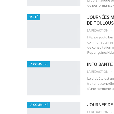
problématique pou
de performance 
JOURNÉES M
SANTÉ
DE TOULOUS
LA RÉDACTION
https://youtu.be/
communautaires, 
de consultation 
Popenguine/Nd
INFO SANTÉ –
LA COMMUNE
LA RÉDACTION
Le diabète est un
traiter et contrôl
d’une hormone ap
JOURNEE DE
LA COMMUNE
LA RÉDACTION