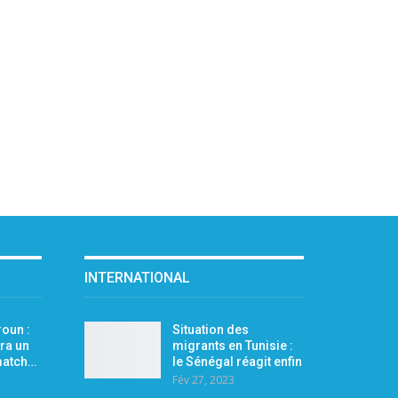
INTERNATIONAL
oun :
Situation des
ra un
migrants en Tunisie :
 match…
le Sénégal réagit enfin
Fév 27, 2023