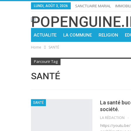
SANCTUAIRE MARIAL
IMMOBIL
LUNDI, AOÛT 3, 2026
ACTUALITE
LA COMMUNE
RELIGION
ED
Home
SANTÉ
Parcourir Tag
SANTÉ
La santé buc
SANTÉ
société.
LA RÉDACTION
https://youtu.be/