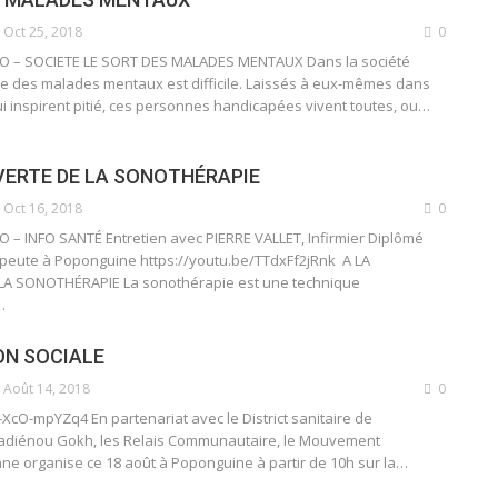
Oct 25, 2018
0
 – SOCIETE LE SORT DES MALADES MENTAUX Dans la société
vie des malades mentaux est difficile. Laissés à eux-mêmes dans
i inspirent pitié, ces personnes handicapées vivent toutes, ou…
VERTE DE LA SONOTHÉRAPIE
Oct 16, 2018
0
– INFO SANTÉ Entretien avec PIERRE VALLET, Infirmier Diplômé
apeute à Poponguine https://youtu.be/TTdxFf2jRnk A LA
A SONOTHÉRAPIE La sonothérapie est une technique
…
ON SOCIALE
Août 14, 2018
0
-XcO-mpYZq4 En partenariat avec le District sanitaire de
Badiénou Gokh, les Relais Communautaire, le Mouvement
nne organise ce 18 août à Poponguine à partir de 10h sur la…