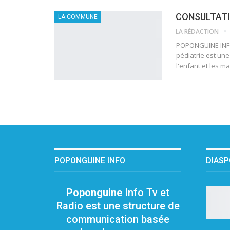
CONSULTATI
LA COMMUNE
LA RÉDACTION
POPONGUINE INFO
pédiatrie est une
l'enfant et les m
POPONGUINE INFO
DIAS
Poponguine
Info Tv et
Radio est une structure de
communication basée