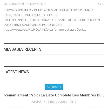
LA RÉDACTION
Nov 8, 2018
0
POPONGUINE INFO – PLAIDOYER MME NDIAYE FLORENCE MARIE
SARR, SAGE FEMME D’ETAT DE CLASSE
EXCEPTIONNELLE, COORDONNATRICE SANTE DE LA REPRODUCTION
DU DISTRICT SANITAIRE DE POPONGUINE
https://youtu.be/NtgHQcA1nCo La femme est au début…
MESSAGES RÉCENTS
LATEST NEWS
ACTUALITE
Remaniement : Voici La Liste Complète Des Membres Du…
AYMAR
2 mois depuis
0