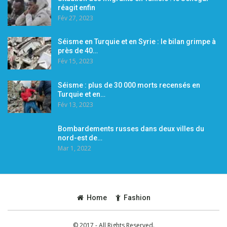
réagit enfin
Fév 27, 2023
Séisme en Turquie et en Syrie : le bilan grimpe à
près de 40…
Fév 15, 2023
Séisme : plus de 30 000 morts recensés en
Turquie et en…
Fév 13, 2023
Bombardements russes dans deux villes du
nord-est de…
Mar 1, 2022
Home
Fashion
© 2017 - All Rights Reserved.