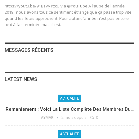
https://youtu.be/91BzVyTttcU via @YouTube A l'aube de l'année
2019, nous avons tous ce sentiment étrange que ça passe trop vite
quand les fêtes approchent. Pour autant l’année n’est pas encore
tout à fait terminée mais il est…
MESSAGES RÉCENTS
LATEST NEWS
ACTUALITE
Remaniement : Voici La Liste Complète Des Membres Du…
AYMAR
2 mois depuis
0
ACTUALITE