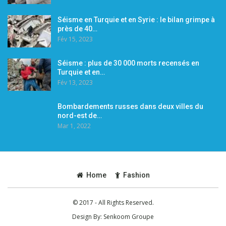
Séisme en Turquie et en Syrie : le bilan grimpe à
près de 40…
Fév 15, 2023
Séisme : plus de 30 000 morts recensés en
Turquie et en…
Fév 13, 2023
Bombardements russes dans deux villes du
nord-est de…
Mar 1, 2022
Home
Fashion
© 2017 - All Rights Reserved.
Design By:
Senkoom Groupe