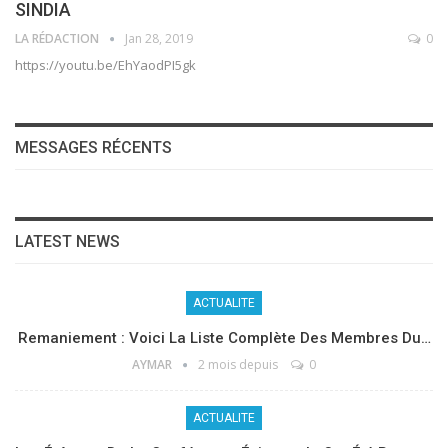
SINDIA
LA RÉDACTION
Jan 28, 2019
0
https://youtu.be/EhYaodPI5gk
MESSAGES RÉCENTS
LATEST NEWS
ACTUALITE
Remaniement : Voici La Liste Complète Des Membres Du…
AYMAR
2 mois depuis
0
ACTUALITE