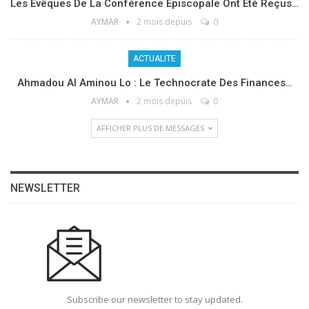
Les Évêques De La Conférence Épiscopale Ont Été Reçus…
AYMAR
2 mois depuis
0
ACTUALITE
Ahmadou Al Aminou Lo : Le Technocrate Des Finances…
AYMAR
2 mois depuis
0
AFFICHER PLUS DE MESSAGES
NEWSLETTER
Subscribe our newsletter to stay updated.