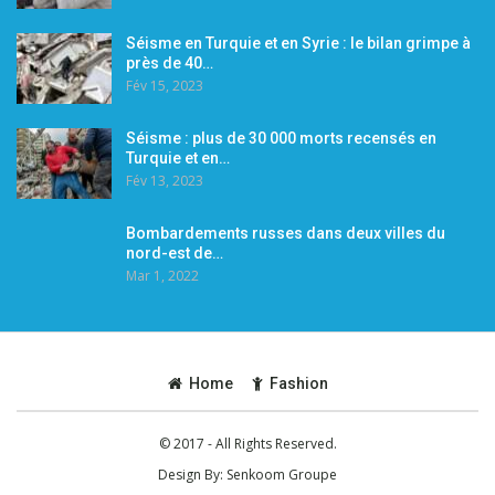
Séisme en Turquie et en Syrie : le bilan grimpe à
près de 40…
Fév 15, 2023
Séisme : plus de 30 000 morts recensés en
Turquie et en…
Fév 13, 2023
Bombardements russes dans deux villes du
nord-est de…
Mar 1, 2022
Home
Fashion
© 2017 - All Rights Reserved.
Design By:
Senkoom Groupe