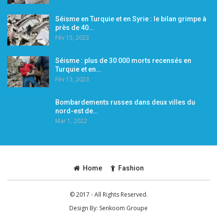
Séisme en Turquie et en Syrie : le bilan grimpe à
près de 40…
Fév 15, 2023
Séisme : plus de 30 000 morts recensés en
Turquie et en…
Fév 13, 2023
Bombardements russes dans deux villes du
nord-est de…
Mar 1, 2022
Home
Fashion
© 2017 - All Rights Reserved.
Design By:
Senkoom Groupe