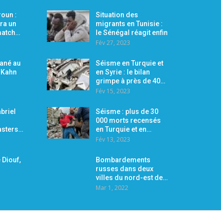
oun :
Situation des
ra un
migrants en Tunisie :
 match…
le Sénégal réagit enfin
Fév 27, 2023
Mané au
Séisme en Turquie et
r Kahn
en Syrie : le bilan
grimpe à près de 40…
Fév 15, 2023
briel
Séisme : plus de 30
000 morts recensés
asters…
en Turquie et en…
Fév 13, 2023
 Diouf,
Bombardements
russes dans deux
villes du nord-est de…
Mar 1, 2022