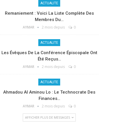
ACTUALITE
Remaniement : Voici La Liste Complète Des
Membres Du…
AYMAR
2 mois depuis
0
ACTUALITE
Les Évêques De La Conférence Épiscopale Ont
Été Reçus…
AYMAR
2 mois depuis
0
ACTUALITE
Ahmadou Al Aminou Lo : Le Technocrate Des
Finances…
AYMAR
2 mois depuis
0
AFFICHER PLUS DE MESSAGES