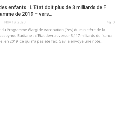
es enfants : L’Etat doit plus de 3 milliards de F
ramme de 2019 – vers…
Nov 18, 2020
0
r du Programme élargi de vaccination (Pev) du ministère de la
sseynou Badiane : «l’Etat devrait verser 3,117 milliards de francs
 en 2019. Ce qui n’a pas été fait. Gavi a envoyé une note
…