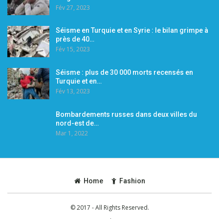
Fév 27, 2023
Séisme en Turquie et en Syrie : le bilan grimpe à
près de 40…
Fév 15, 2023
Séisme : plus de 30 000 morts recensés en
Turquie et en…
Fév 13, 2023
Bombardements russes dans deux villes du
nord-est de…
Mar 1, 2022
Home
Fashion
© 2017 - All Rights Reserved.