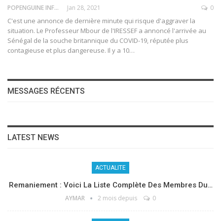
POPENGUINE INFO
Jan 28, 2021
0
C'est une annonce de dernière minute qui risque d'aggraver la
situation. Le Professeur Mbour de l'IRESSEF a annoncé l'arrivée au
Sénégal de la souche britannique du COVID-19, réputée plus
contagieuse et plus dangereuse.
Il y a 10
…
MESSAGES RÉCENTS
LATEST NEWS
ACTUALITE
Remaniement : Voici La Liste Complète Des Membres Du…
AYMAR
2 mois depuis
0