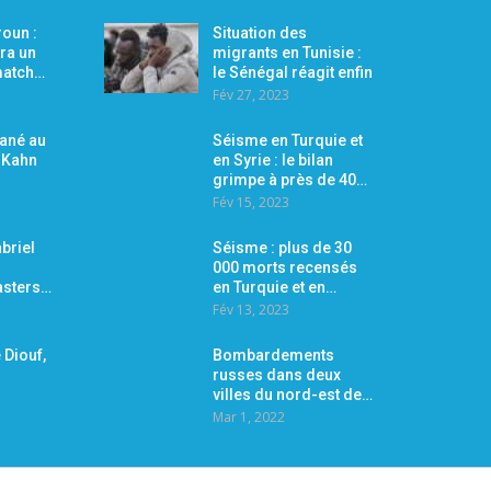
oun :
Situation des
ra un
migrants en Tunisie :
 match…
le Sénégal réagit enfin
Fév 27, 2023
Mané au
Séisme en Turquie et
r Kahn
en Syrie : le bilan
grimpe à près de 40…
Fév 15, 2023
briel
Séisme : plus de 30
000 morts recensés
asters…
en Turquie et en…
Fév 13, 2023
 Diouf,
Bombardements
russes dans deux
villes du nord-est de…
Mar 1, 2022