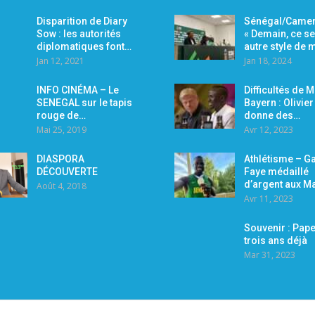
Disparition de Diary
Sénégal/Camer
Sow : les autorités
« Demain, ce se
diplomatiques font…
autre style de
Jan 12, 2021
Jan 18, 2024
INFO CINÉMA – Le
Difficultés de 
SENEGAL sur le tapis
Bayern : Olivie
rouge de…
donne des…
Mai 25, 2019
Avr 12, 2023
DIASPORA
Athlétisme – Ga
DÉCOUVERTE
Faye médaillé
d’argent aux M
Août 4, 2018
Avr 11, 2023
Souvenir : Pape
trois ans déjà
Mar 31, 2023