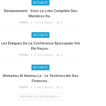
ACTUALITE
Remaniement : Voici La Liste Complète Des
Membres Du…
AYMAR
2 mois depuis
0
ACTUALITE
Les Évêques De La Conférence Épiscopale Ont
Été Reçus…
AYMAR
2 mois depuis
0
ACTUALITE
Ahmadou Al Aminou Lo : Le Technocrate Des
Finances…
AYMAR
2 mois depuis
0
AFFICHER PLUS DE MESSAGES