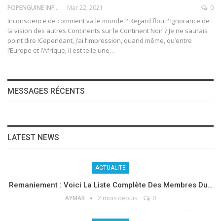
POPENGUINE INFO
Mar 22, 2021
0
Inconscience de comment va le monde ? Regard flou ? Ignorance de
la vision des autres Continents sur le Continent Noir ? Je ne saurais
point dire !Cependant, j’ai l’impression, quand même, qu’entre
l’Europe et l’Afrique, il est telle une
…
MESSAGES RÉCENTS
LATEST NEWS
ACTUALITE
Remaniement : Voici La Liste Complète Des Membres Du…
AYMAR
2 mois depuis
0