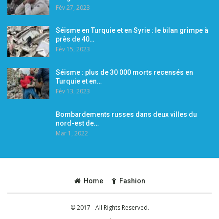
Fév 27, 2023
Séisme en Turquie et en Syrie : le bilan grimpe à
près de 40…
Fév 15, 2023
Séisme : plus de 30 000 morts recensés en
Turquie et en…
Fév 13, 2023
Bombardements russes dans deux villes du
nord-est de…
Mar 1, 2022
Home
Fashion
© 2017 - All Rights Reserved.