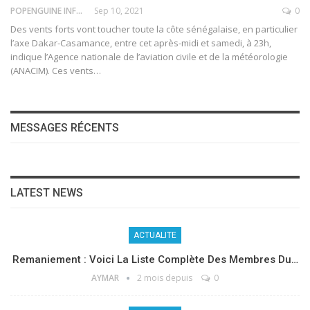
POPENGUINE INFO
Sep 10, 2021
0
Des vents forts vont toucher toute la côte sénégalaise, en particulier
l’axe Dakar-Casamance, entre cet après-midi et samedi, à 23h,
indique l’Agence nationale de l’aviation civile et de la météorologie
(ANACIM). Ces vents
…
MESSAGES RÉCENTS
LATEST NEWS
ACTUALITE
Remaniement : Voici La Liste Complète Des Membres Du…
AYMAR
2 mois depuis
0