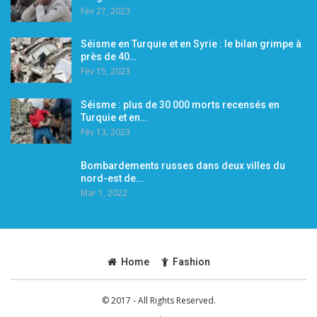
Fév 27, 2023
Séisme en Turquie et en Syrie : le bilan grimpe à
près de 40…
Fév 15, 2023
Séisme : plus de 30 000 morts recensés en
Turquie et en…
Fév 13, 2023
Bombardements russes dans deux villes du
nord-est de…
Mar 1, 2022
Home
Fashion
© 2017 - All Rights Reserved.