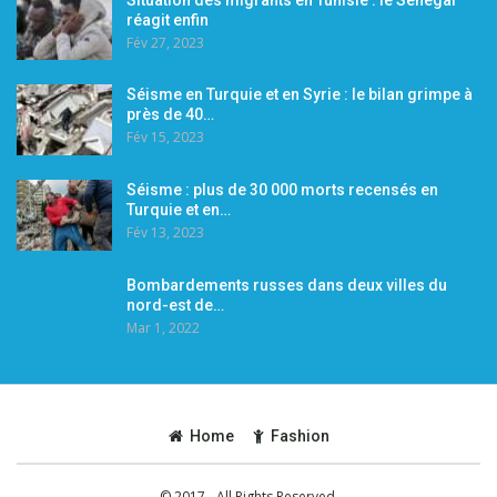
réagit enfin
Fév 27, 2023
Séisme en Turquie et en Syrie : le bilan grimpe à
près de 40…
Fév 15, 2023
Séisme : plus de 30 000 morts recensés en
Turquie et en…
Fév 13, 2023
Bombardements russes dans deux villes du
nord-est de…
Mar 1, 2022
Home
Fashion
© 2017 - All Rights Reserved.