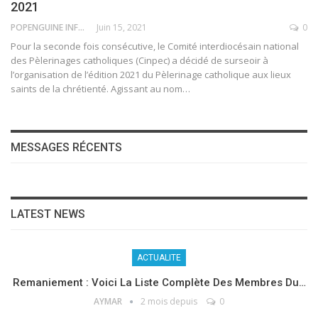
2021
POPENGUINE INFO
Juin 15, 2021
0
Pour la seconde fois consécutive, le Comité interdiocésain national
des Pèlerinages catholiques (Cinpec) a décidé de surseoir à
l’organisation de l’édition 2021 du Pèlerinage catholique aux lieux
saints de la chrétienté. Agissant au nom
…
MESSAGES RÉCENTS
LATEST NEWS
ACTUALITE
Remaniement : Voici La Liste Complète Des Membres Du…
AYMAR
2 mois depuis
0