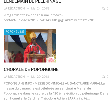
LENDEMAIN DE PELERINAGE
LA RÉDACTION
Mai 24, 2018
0
<img src="https://popenguine.info/wp-
content/uploads/2018/05/P1400881.jpg" alt="" width="1920"…
POPONGUINE
CHORALE DE POPONGUINE
LA RÉDACTION
Mai 20, 2018
0
POPONGUINE INFO - MESSE DOMINICALE AU SANCTUAIRE MARIAL La
messe du dimanche est célébrée au sanctuaire Marial de
Poponguine dans le cadre de la 130 éme édition du pèlerinage. Dans
son homélie, le Cardinal Théodore Adrien SARR a invité…