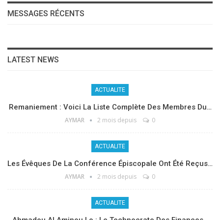
MESSAGES RÉCENTS
LATEST NEWS
ACTUALITE
Remaniement : Voici La Liste Complète Des Membres Du…
AYMAR
2 mois depuis
0
ACTUALITE
Les Évêques De La Conférence Épiscopale Ont Été Reçus…
AYMAR
2 mois depuis
0
ACTUALITE
Ahmadou Al Aminou Lo : Le Technocrate Des Finances…