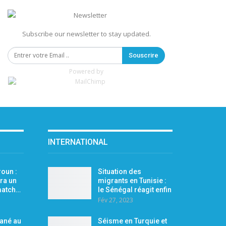
Subscribe our newsletter to stay updated.
Souscrire
Powered by
INTERNATIONAL
oun :
Situation des
ra un
migrants en Tunisie :
 match…
le Sénégal réagit enfin
Fév 27, 2023
Mané au
Séisme en Turquie et