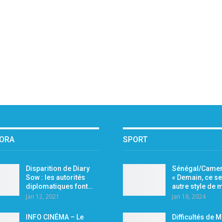
PORA
SPORT
Disparition de Diary
Sénégal/Camer
Sow : les autorités
« Demain, ce se
diplomatiques font…
autre style de
Jan 12, 2021
Jan 18, 2024
INFO CINÉMA – Le
Difficultés de 