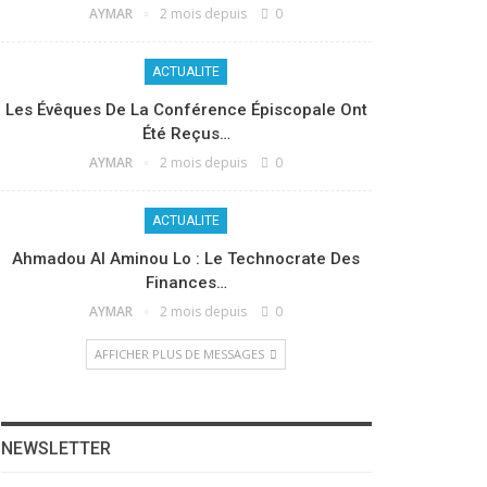
AYMAR
2 mois depuis
0
ACTUALITE
Les Évêques De La Conférence Épiscopale Ont
Été Reçus…
AYMAR
2 mois depuis
0
ACTUALITE
Ahmadou Al Aminou Lo : Le Technocrate Des
Finances…
AYMAR
2 mois depuis
0
AFFICHER PLUS DE MESSAGES
NEWSLETTER