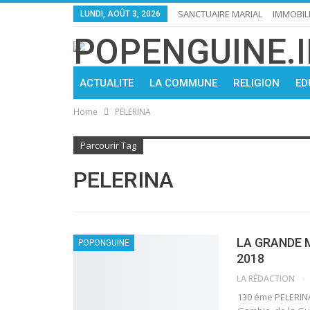
SANCTUAIRE MARIAL
IMMOBIL
LUNDI, AOÛT 3, 2026
ACTUALITE
LA COMMUNE
RELIGION
ED
Home
PELERINA
Parcourir Tag
PELERINA
LA GRANDE 
POPONGUINE
2018
LA RÉDACTION
130 éme PELERINA