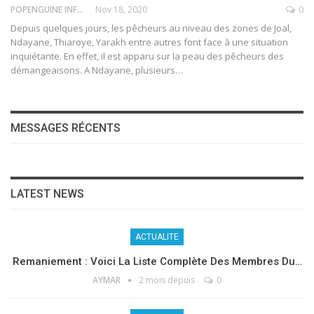
POPENGUINE INFO
Nov 18, 2020
0
Depuis quelques jours, les pêcheurs au niveau des zones de Joal,
Ndayane, Thiaroye, Yarakh entre autres font face à une situation
inquiétante. En effet, il est apparu sur la peau des pêcheurs des
démangeaisons. A Ndayane, plusieurs
…
MESSAGES RÉCENTS
LATEST NEWS
ACTUALITE
Remaniement : Voici La Liste Complète Des Membres Du…
AYMAR
2 mois depuis
0