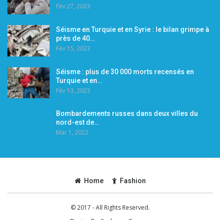
Fév 27, 2023
Séisme en Turquie et en Syrie : le bilan grimpe à
près de 40…
Fév 15, 2023
Séisme : plus de 30 000 morts recensés en
Turquie et en…
Fév 13, 2023
Bombardements russes dans deux villes du
nord-est de…
Mar 1, 2022
Home
Fashion
© 2017 - All Rights Reserved.