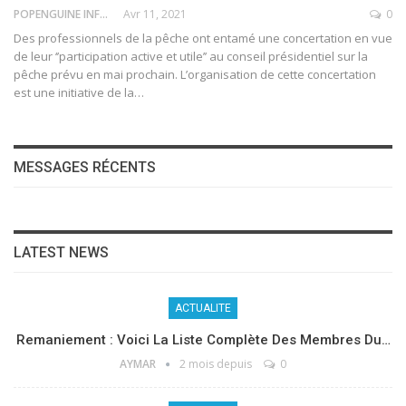
POPENGUINE INFO
Avr 11, 2021
0
Des professionnels de la pêche ont entamé une concertation en vue
de leur ‘’participation active et utile’’ au conseil présidentiel sur la
pêche prévu en mai prochain.
L’organisation de cette concertation
est une initiative de la
…
MESSAGES RÉCENTS
LATEST NEWS
ACTUALITE
Remaniement : Voici La Liste Complète Des Membres Du…
AYMAR
2 mois depuis
0