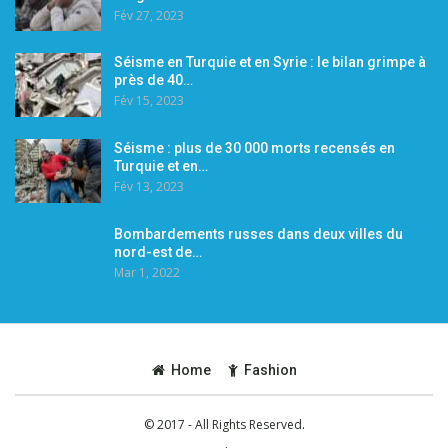
Fév 27, 2023
Séisme en Turquie et en Syrie : le bilan grimpe à
près de 40…
Fév 15, 2023
Séisme : plus de 30 000 morts recensés en
Turquie et en…
Fév 13, 2023
Bombardements russes dans deux villes du
nord-est de…
Mar 1, 2022
Home
Fashion
© 2017 - All Rights Reserved.