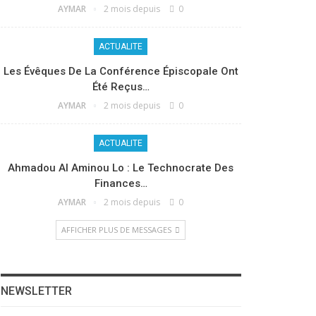
AYMAR
2 mois depuis
0
ACTUALITE
Les Évêques De La Conférence Épiscopale Ont
Été Reçus…
AYMAR
2 mois depuis
0
ACTUALITE
Ahmadou Al Aminou Lo : Le Technocrate Des
Finances…
AYMAR
2 mois depuis
0
AFFICHER PLUS DE MESSAGES
NEWSLETTER