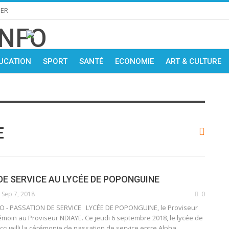
IER
UCATION
SPORT
SANTÉ
ECONOMIE
ART & CULTURE
E
DE SERVICE AU LYCÉE DE POPONGUINE
Sep 7, 2018
0
 - PASSATION DE SERVICE LYCÉE DE POPONGUINE, le Proviseur
émoin au Proviseur NDIAYE. Ce jeudi 6 septembre 2018, le lycée de
ueilli la cérémonie de passation de service entre Alpha…