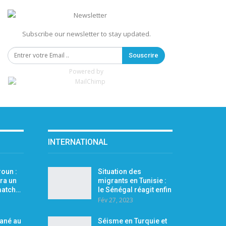
Subscribe our newsletter to stay updated.
Souscrire
Powered by
INTERNATIONAL
oun :
Situation des
ra un
migrants en Tunisie :
 match…
le Sénégal réagit enfin
Fév 27, 2023
Mané au
Séisme en Turquie et