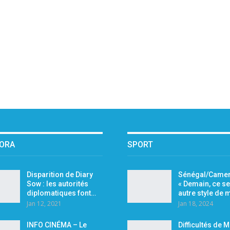
PORA
SPORT
Disparition de Diary
Sénégal/Camer
Sow : les autorités
« Demain, ce se
diplomatiques font…
autre style de
Jan 12, 2021
Jan 18, 2024
INFO CINÉMA – Le
Difficultés de 