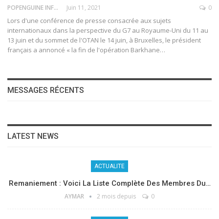
POPENGUINE INFO
Juin 11, 2021
0
Lors d'une conférence de presse consacrée aux sujets
internationaux dans la perspective du G7 au Royaume-Uni du 11 au
13 juin et du sommet de l'OTAN le 14 juin, à Bruxelles, le président
français a annoncé « la fin de l'opération Barkhane
…
MESSAGES RÉCENTS
LATEST NEWS
ACTUALITE
Remaniement : Voici La Liste Complète Des Membres Du…
AYMAR
2 mois depuis
0