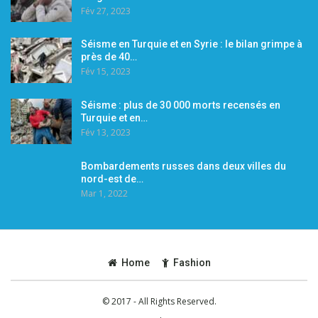
Fév 27, 2023
Séisme en Turquie et en Syrie : le bilan grimpe à
près de 40…
Fév 15, 2023
Séisme : plus de 30 000 morts recensés en
Turquie et en…
Fév 13, 2023
Bombardements russes dans deux villes du
nord-est de…
Mar 1, 2022
Home
Fashion
© 2017 - All Rights Reserved.