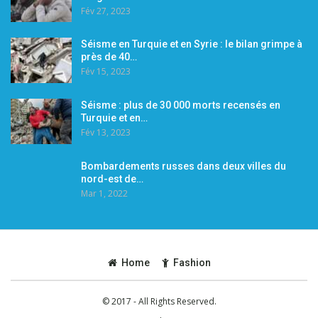
Fév 27, 2023
Séisme en Turquie et en Syrie : le bilan grimpe à
près de 40…
Fév 15, 2023
Séisme : plus de 30 000 morts recensés en
Turquie et en…
Fév 13, 2023
Bombardements russes dans deux villes du
nord-est de…
Mar 1, 2022
Home
Fashion
© 2017 - All Rights Reserved.