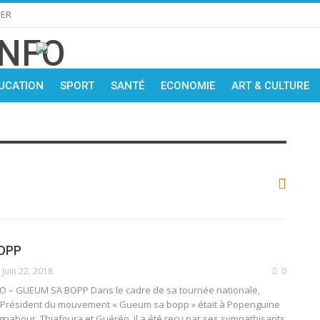
IER
UCATION
SPORT
SANTÉ
ECONOMIE
ART & CULTURE
OPP
Juin 22, 2018
0
 – GUEUM SA BOPP Dans le cadre de sa tournée nationale,
Président du mouvement « Gueum sa bopp » était à Popenguine
ignabour, Thiafoura et Guéréo, il a été reçu par ses sympathisants