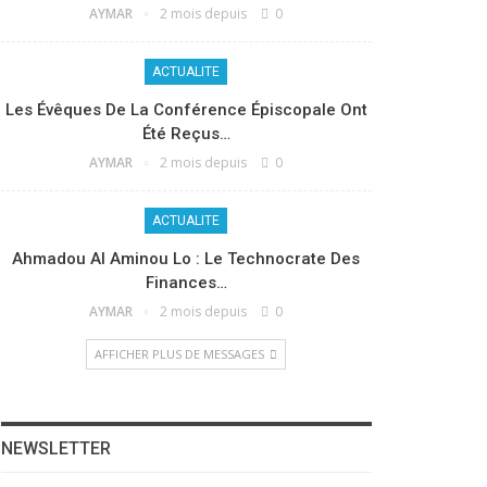
AYMAR
2 mois depuis
0
ACTUALITE
Les Évêques De La Conférence Épiscopale Ont
Été Reçus…
AYMAR
2 mois depuis
0
ACTUALITE
Ahmadou Al Aminou Lo : Le Technocrate Des
Finances…
AYMAR
2 mois depuis
0
AFFICHER PLUS DE MESSAGES
NEWSLETTER