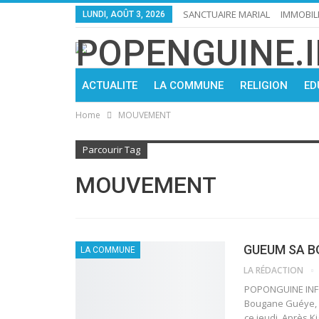
SANCTUAIRE MARIAL
IMMOBIL
LUNDI, AOÛT 3, 2026
ACTUALITE
LA COMMUNE
RELIGION
ED
Home
MOUVEMENT
Parcourir Tag
MOUVEMENT
GUEUM SA B
LA COMMUNE
LA RÉDACTION
POPONGUINE INFO
Bougane Guéye, 
ce jeudi. Après K