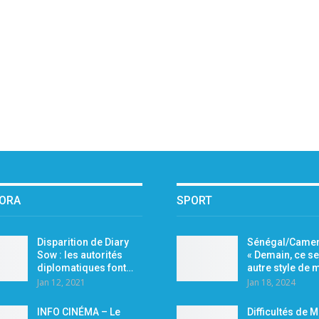
PORA
SPORT
Disparition de Diary
Sénégal/Camer
Sow : les autorités
« Demain, ce se
diplomatiques font…
autre style de
Jan 12, 2021
Jan 18, 2024
INFO CINÉMA – Le
Difficultés de 