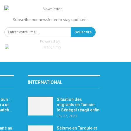
Subscribe our newsletter to stay updated.
Souscrire
Powered by
INTERNATIONAL
oun :
Situation des
ra un
migrants en Tunisie :
 match…
le Sénégal réagit enfin
Fév 27, 2023
Mané au
Séisme en Turquie et