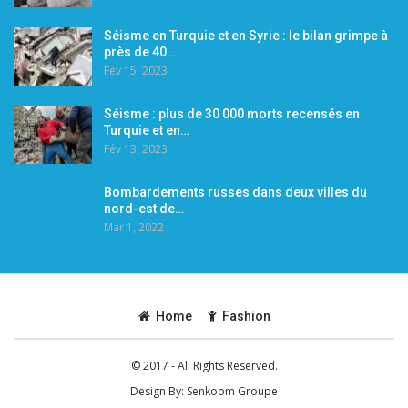
Séisme en Turquie et en Syrie : le bilan grimpe à
près de 40…
Fév 15, 2023
Séisme : plus de 30 000 morts recensés en
Turquie et en…
Fév 13, 2023
Bombardements russes dans deux villes du
nord-est de…
Mar 1, 2022
Home
Fashion
© 2017 - All Rights Reserved.
Design By:
Senkoom Groupe