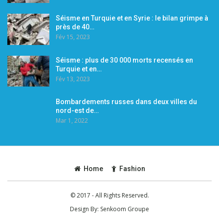
Séisme en Turquie et en Syrie : le bilan grimpe à
près de 40…
Fév 15, 2023
Séisme : plus de 30 000 morts recensés en
Turquie et en…
Fév 13, 2023
Bombardements russes dans deux villes du
nord-est de…
Mar 1, 2022
Home
Fashion
© 2017 - All Rights Reserved.
Design By:
Senkoom Groupe