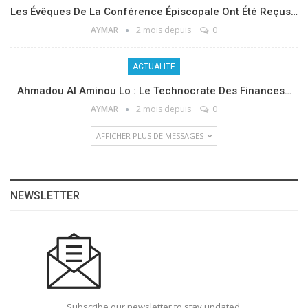
Les Évêques De La Conférence Épiscopale Ont Été Reçus…
AYMAR
2 mois depuis
0
ACTUALITE
Ahmadou Al Aminou Lo : Le Technocrate Des Finances…
AYMAR
2 mois depuis
0
AFFICHER PLUS DE MESSAGES
NEWSLETTER
Subscribe our newsletter to stay updated.