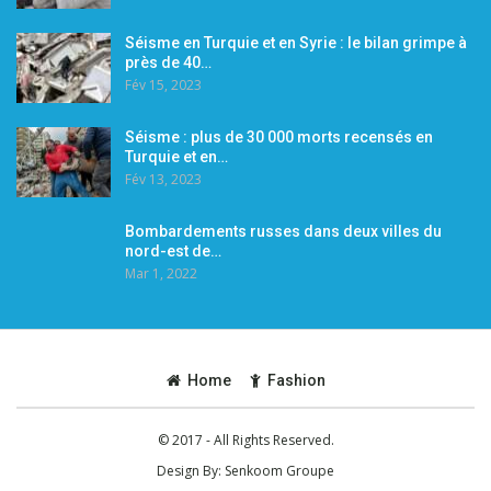
Séisme en Turquie et en Syrie : le bilan grimpe à
près de 40…
Fév 15, 2023
Séisme : plus de 30 000 morts recensés en
Turquie et en…
Fév 13, 2023
Bombardements russes dans deux villes du
nord-est de…
Mar 1, 2022
Home
Fashion
© 2017 - All Rights Reserved.
Design By:
Senkoom Groupe