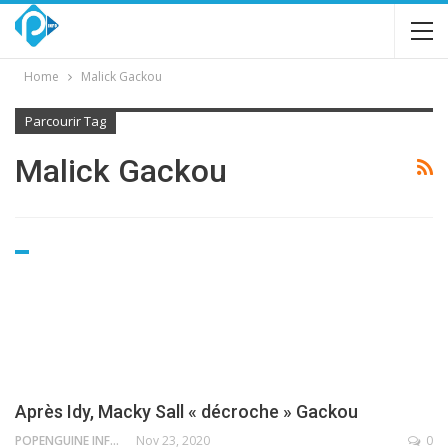
Home
Malick Gackou
Parcourir Tag
Malick Gackou
Après Idy, Macky Sall « décroche » Gackou
POPENGUINE INFO
Nov 23, 2020
0