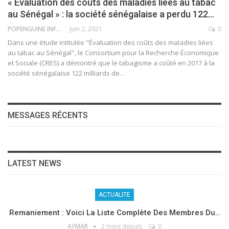
« Évaluation des coûts des maladies liées au tabac
au Sénégal » : la société sénégalaise a perdu 122…
POPENGUINE INFO
Juin 2, 2021
0
Dans une étude intitulée "Évaluation des coûts des maladies liées
au tabac au Sénégal", le Consortium pour la Recherche Économique
et Sociale (CRES) a démontré que le tabagisme a coûté en 2017 à la
société sénégalaise 122 milliards de
…
MESSAGES RÉCENTS
LATEST NEWS
ACTUALITE
Remaniement : Voici La Liste Complète Des Membres Du…
AYMAR
2 mois depuis
0