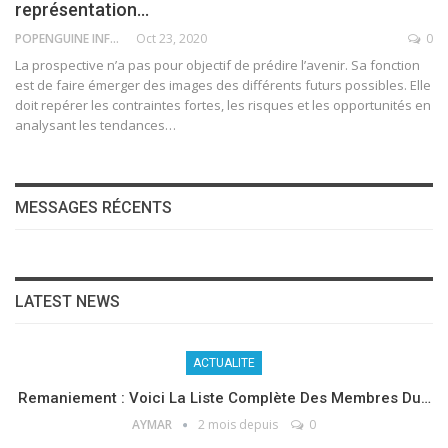
représentation…
POPENGUINE INFO
Oct 23, 2020
0
La prospective n’a pas pour objectif de prédire l’avenir. Sa fonction
est de faire émerger des images des différents futurs possibles. Elle
doit repérer les contraintes fortes, les risques et les opportunités en
analysant les tendances
…
MESSAGES RÉCENTS
LATEST NEWS
ACTUALITE
Remaniement : Voici La Liste Complète Des Membres Du…
AYMAR
2 mois depuis
0