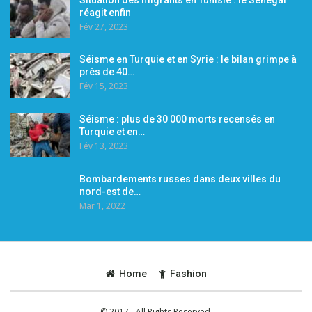
réagit enfin
Fév 27, 2023
Séisme en Turquie et en Syrie : le bilan grimpe à
près de 40…
Fév 15, 2023
Séisme : plus de 30 000 morts recensés en
Turquie et en…
Fév 13, 2023
Bombardements russes dans deux villes du
nord-est de…
Mar 1, 2022
Home
Fashion
© 2017 - All Rights Reserved.