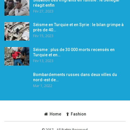
réagit enfin
Fév 27, 2023
Séisme en Turquie et en Syrie : le bilan grimpe à
près de 40…
Fév 15, 2023
Séisme : plus de 30 000 morts recensés en
Turquie et en…
Fév 13, 2023
Bombardements russes dans deux villes du
nord-est de…
Mar 1, 2022
Home
Fashion
© 2017 - All Rights Reserved.