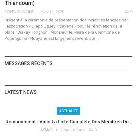
Thiandoum)
POPENGUINE INFO
Nov 11, 2020
0
Présent à la cérémonie de présentation des initiatives lancées par
l'association « Diapo Liguey Ndayane » pour la rénovation de la
place "Diakay Tonghor", Monsieur le Maire de la Commune de
Popenguine - Ndayane est largement revenu sur
…
MESSAGES RÉCENTS
LATEST NEWS
ACTUALITE
Remaniement : Voici La Liste Complète Des Membres Du…
AYMAR
2 mois depuis
0