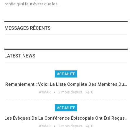
confie qu'il faut éviter que les
…
MESSAGES RÉCENTS
LATEST NEWS
ACTUALITE
Remaniement : Voici La Liste Complète Des Membres Du…
AYMAR
2 mois depuis
0
ACTUALITE
Les Évêques De La Conférence Épiscopale Ont Été Reçus…
AYMAR
2 mois depuis
0