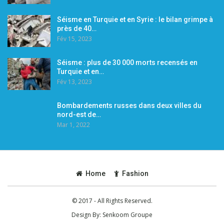
Séisme en Turquie et en Syrie : le bilan grimpe à
près de 40…
Fév 15, 2023
Séisme : plus de 30 000 morts recensés en
Turquie et en…
Fév 13, 2023
Bombardements russes dans deux villes du
nord-est de…
Mar 1, 2022
Home
Fashion
© 2017 - All Rights Reserved.
Design By:
Senkoom Groupe