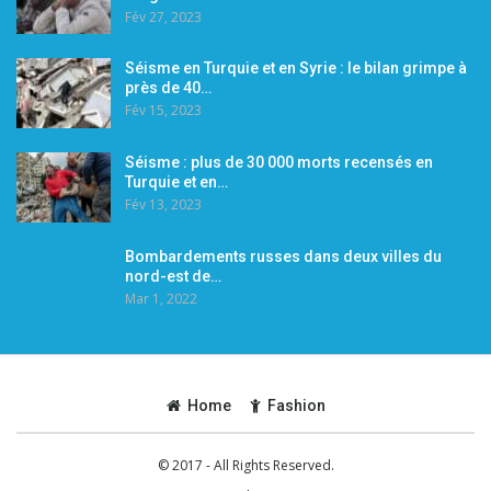
Fév 27, 2023
Séisme en Turquie et en Syrie : le bilan grimpe à
près de 40…
Fév 15, 2023
Séisme : plus de 30 000 morts recensés en
Turquie et en…
Fév 13, 2023
Bombardements russes dans deux villes du
nord-est de…
Mar 1, 2022
Home
Fashion
© 2017 - All Rights Reserved.