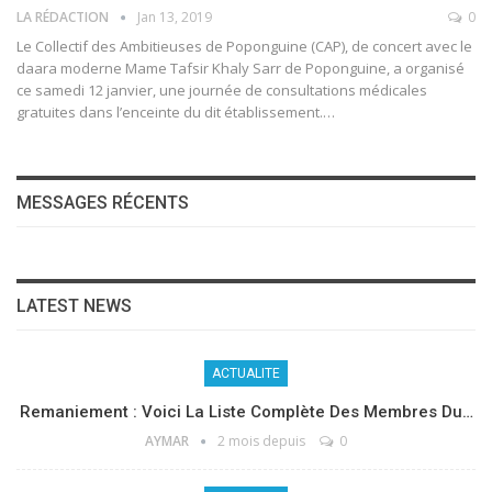
LA RÉDACTION
Jan 13, 2019
0
Le Collectif des Ambitieuses de Poponguine (CAP), de concert avec le
daara moderne Mame Tafsir Khaly Sarr de Poponguine, a organisé
ce samedi 12 janvier, une journée de consultations médicales
gratuites dans l’enceinte du dit établissement.…
MESSAGES RÉCENTS
LATEST NEWS
ACTUALITE
Remaniement : Voici La Liste Complète Des Membres Du…
AYMAR
2 mois depuis
0